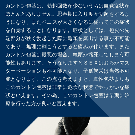
カントン包茎は、勃起回数が少ないうちは自覚症状が
ほとんどありません。思春期に入り度々勃起をするよ
うになり、またペニスが大きくなるに従ってこの症状
を自覚することになります。症状としては、包皮の先
端部分が狭く勃起した際に亀頭を露出する事が不可能
であり、無理に剥こうとすると痛みが伴います。また
カントン包茎は最悪の場合、亀頭が壊死してしまう可
能性もあります。そうなりますとＳＥＸはおろかマス
ターベーションも不可能となり、子孫繁栄は当然不可
能となります。この点を考えますと、真性包茎よりも
このカントン包茎は非常に危険な状態でやっかいな症
状といえます。その為、このカントン包茎は早期に治
療を行った方が良いと言えます。