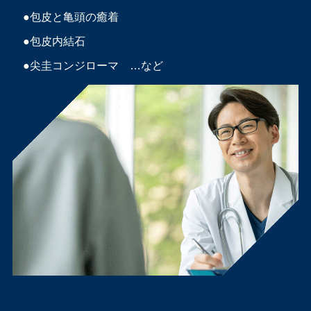
●包皮と亀頭の癒着
●包皮内結石
●尖圭コンジローマ …など