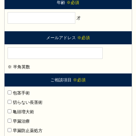
年齢
※必須
才
メールアドレス
※必須
※ 半角英数
ご相談項目
※必須
包茎手術
切らない長茎術
亀頭増大術
早漏治療
早漏防止薬処方