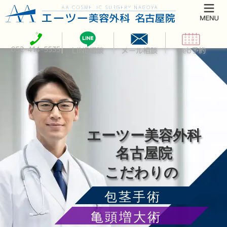
エーツー美容外科
名古屋院
こだわりの
包茎手術
亀頭増大術